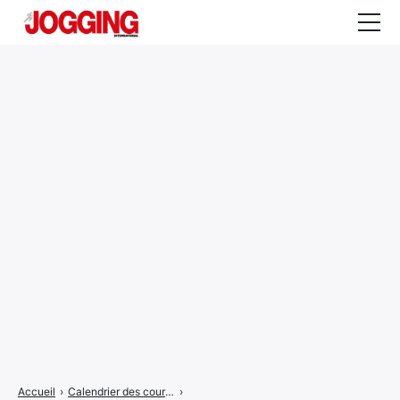
Actualités
Tests et calculateurs
Rencontres
Courses
Equipement
Entraînement
Santé
CALENDRIER
COURSES
2026
Accueil
›
Calendrier des courses
›