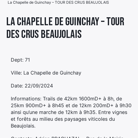
La Chapelle de Guinchay – TOUR DES CRUS BEAUJOLAIS
Élément
Élément
Élément
de
La Chapelle de Guinchay – TOUR
de
de
menu
DES CRUS BEAUJOLAIS
menu
menu
Dept: 71
Ville: La Chapelle de Guinchay
Date: 22/09/2024
Informations: Trails de 42km 1600mD+ à 8h, de
25km 900mD+ à 8h45 et de 12km 200mD+ à 9h30
ainsi qu’une marche de 12km à 9h35. Entre vignes
et forêts au milieu des paysages viticoles du
Beaujolais.