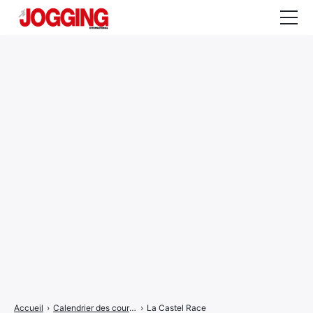
Actualités
Tests et calculateurs
Rencontres
Courses
Equipement
Entraînement
Santé
CALENDRIER
COURSES
2026
Accueil
›
Calendrier des courses
›
La Castel Race