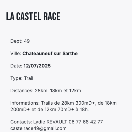
Élément
La Castel Race
Élément
Élément
de
de
de
menu
menu
menu
Dept: 49
Ville:
Chateauneuf sur Sarthe
Date:
12/07/2025
Type: Trail
Distances: 28km, 18km et 12km
Informations: Trails de 28km 300mD+, de 18km
200mD+ et de 12km 70mD+ à 18h.
Contacts: Lydie REVAULT 06 77 68 42 77
castelrace49@gmail.com