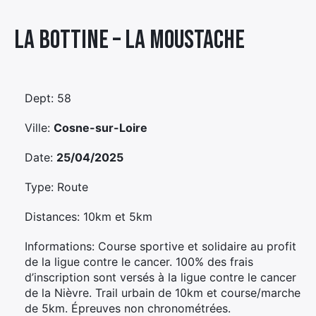
Élément
La Bottine – La Moustache
Élément
Élément
de
de
de
menu
menu
menu
Dept: 58
Ville:
Cosne-sur-Loire
Date:
25/04/2025
Type: Route
Distances: 10km et 5km
Informations: Course sportive et solidaire au profit
de la ligue contre le cancer. 100% des frais
d’inscription sont versés à la ligue contre le cancer
de la Nièvre. Trail urbain de 10km et course/marche
de 5km. Épreuves non chronométrées.