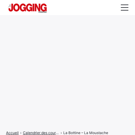
Actualités
Tests et calculateurs
Rencontres
Courses
Equipement
Entraînement
Santé
CALENDRIER
COURSES
2026
Accueil
›
Calendrier des courses
›
La Bottine – La Moustache