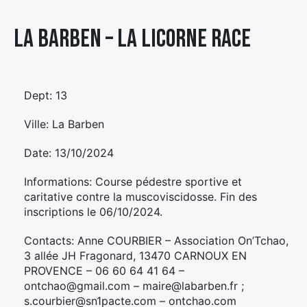
Élément
La Barben – LA LICORNE RACE
Élément
Élément
de
de
de
menu
menu
menu
Dept: 13
Ville: La Barben
Date: 13/10/2024
Informations: Course pédestre sportive et
caritative contre la muscoviscidosse. Fin des
inscriptions le 06/10/2024.
Contacts: Anne COURBIER – Association On’Tchao,
3 allée JH Fragonard, 13470 CARNOUX EN
PROVENCE – 06 60 64 41 64 –
ontchao@gmail.com – maire@labarben.fr ;
s.courbier@sn1pacte.com – ontchao.com