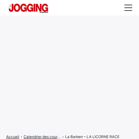
Actualités
Tests et calculateurs
Rencontres
Courses
Equipement
Entraînement
Santé
CALENDRIER
COURSES
2026
Accueil
›
Calendrier des courses
›
La Barben – LA LICORNE RACE