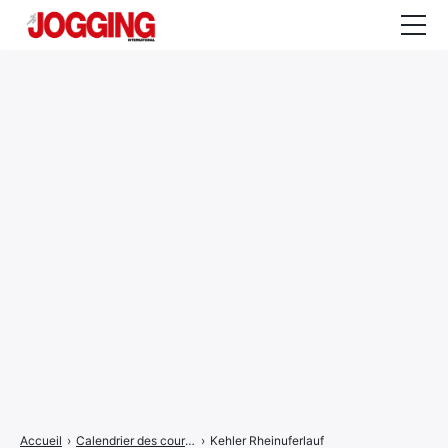
Actualités
Tests et calculateurs
Rencontres
Courses
Equipement
Entraînement
Santé
CALENDRIER
COURSES
2026
Accueil
›
Calendrier des courses
›
Kehler Rheinuferlauf