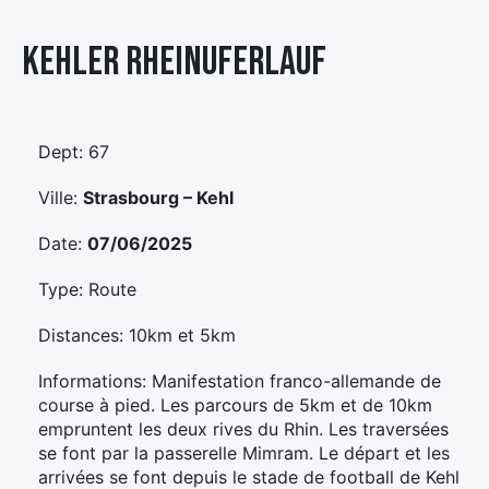
Élément
Kehler Rheinuferlauf
Élément
Élément
de
de
de
menu
menu
menu
Dept: 67
Ville:
Strasbourg – Kehl
Date:
07/06/2025
Type: Route
Distances: 10km et 5km
Informations: Manifestation franco-allemande de
course à pied. Les parcours de 5km et de 10km
empruntent les deux rives du Rhin. Les traversées
se font par la passerelle Mimram. Le départ et les
arrivées se font depuis le stade de football de Kehl