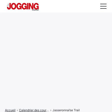
Actualités
Tests et calculateurs
Rencontres
Courses
Equipement
Entraînement
Santé
CALENDRIER
COURSES
2026
Accueil
›
Calendrier des courses
›
Jasseronnai’se Trail