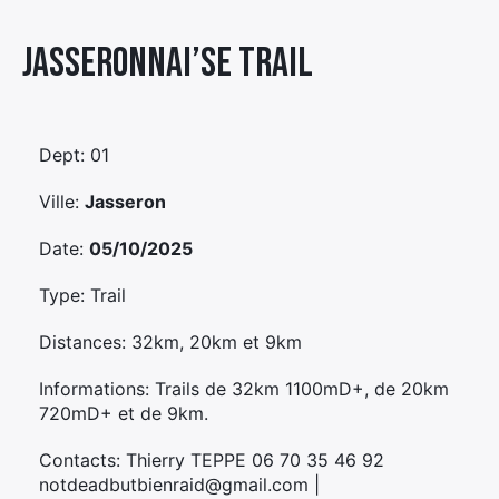
Élément
Jasseronnai’se Trail
Élément
Élément
de
de
de
menu
menu
menu
Dept: 01
Ville:
Jasseron
Date:
05/10/2025
Type: Trail
Distances: 32km, 20km et 9km
Informations: Trails de 32km 1100mD+, de 20km
720mD+ et de 9km.
Contacts: Thierry TEPPE 06 70 35 46 92
notdeadbutbienraid@gmail.com |