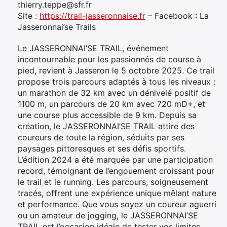
thierry.teppe@sfr.fr
Site :
https://trail-jasseronnaise.fr
– Facebook : La
Jasseronnai’se Trails
Le JASSERONNAI’SE TRAIL, événement
incontournable pour les passionnés de course à
pied, revient à Jasseron le 5 octobre 2025. Ce trail
propose trois parcours adaptés à tous les niveaux :
un marathon de 32 km avec un dénivelé positif de
1100 m, un parcours de 20 km avec 720 mD+, et
une course plus accessible de 9 km. Depuis sa
création, le JASSERONNAI’SE TRAIL attire des
coureurs de toute la région, séduits par ses
paysages pittoresques et ses défis sportifs.
L’édition 2024 a été marquée par une participation
record, témoignant de l’engouement croissant pour
le trail et le running. Les parcours, soigneusement
tracés, offrent une expérience unique mêlant nature
et performance. Que vous soyez un coureur aguerri
ou un amateur de jogging, le JASSERONNAI’SE
TRAIL est l’occasion idéale de tester vos limites