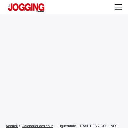
Actualités
Tests et calculateurs
Rencontres
Courses
Equipement
Entraînement
Santé
CALENDRIER
COURSES
2026
Accueil
›
Calendrier des courses
›
Iguerande – TRAIL DES 7 COLLINES