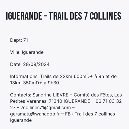
Élément
Iguerande – TRAIL DES 7 COLLINES
Élément
Élément
de
de
de
menu
menu
menu
Dept: 71
Ville: Iguerande
Date: 28/09/2024
Informations: Trails de 22km 600mD+ à 9h et de
13km 350mD+ à 9h30.
Contacts: Sandrine LIEVRE – Comité des Fêtes, Les
Petites Varennes, 71340 IGUERANDE – 06 71 03 32
27 – 7collines71@gmail.com –
geramatu@wanadoo.fr – FB : Trail des 7 collines
Iguerande