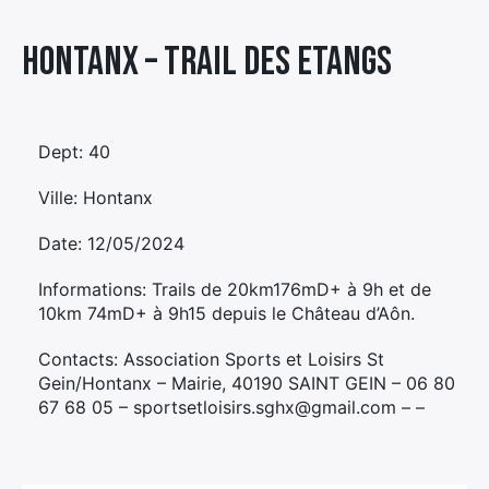
Élément
Hontanx – TRAIL DES ETANGS
Élément
Élément
de
de
de
menu
menu
menu
Dept: 40
Ville: Hontanx
Date: 12/05/2024
Informations: Trails de 20km176mD+ à 9h et de
10km 74mD+ à 9h15 depuis le Château d’Aôn.
Contacts: Association Sports et Loisirs St
Gein/Hontanx – Mairie, 40190 SAINT GEIN – 06 80
67 68 05 – sportsetloisirs.sghx@gmail.com – –