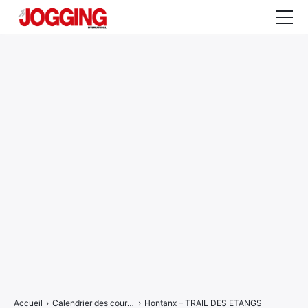
Actualités
Tests et calculateurs
Rencontres
Courses
Equipement
Entraînement
Santé
CALENDRIER
COURSES
2026
Accueil
›
Calendrier des courses
›
Hontanx – TRAIL DES ETANGS