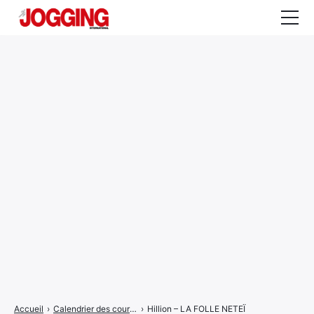
Actualités
Tests et calculateurs
Rencontres
Courses
Equipement
Entraînement
Santé
CALENDRIER
COURSES
2026
Accueil
›
Calendrier des courses
›
Hillion – LA FOLLE NETEÏ