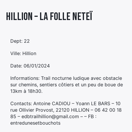
Élément
Hillion – LA FOLLE NETEÏ
Élément
Élément
de
de
de
menu
menu
menu
Dept: 22
Ville: Hillion
Date: 06/01/2024
Informations: Trail nocturne ludique avec obstacle
sur chemins, sentiers côtiers et un peu de boue de
13km à 18h30.
Contacts: Antoine CADIOU – Yoann LE BARS – 10
rue Ollivier Provost, 22120 HILLION – 06 42 00 18
85 – edbtrailhillion@gmail.com – – FB :
entredunesetbouchots