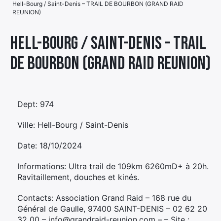
Hell-Bourg / Saint-Denis – TRAIL DE BOURBON (GRAND RAID
REUNION)
Élément
Élément
Élément
de
Hell-Bourg / Saint-Denis – TRAIL
de
de
menu
menu
menu
DE BOURBON (GRAND RAID REUNION)
Dept: 974
Ville: Hell-Bourg / Saint-Denis
Date: 18/10/2024
Informations: Ultra trail de 109km 6260mD+ à 20h.
Ravitaillement, douches et kinés.
Contacts: Association Grand Raid – 168 rue du
Général de Gaulle, 97400 SAINT-DENIS – 02 62 20
32 00 – info@grandraid-reunion.com – – Site :