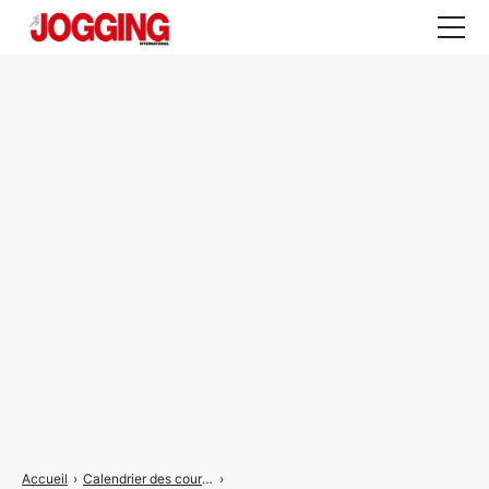
Actualités
Tests et calculateurs
Rencontres
Courses
Equipement
Entraînement
Santé
CALENDRIER
COURSES
2026
Accueil
›
Calendrier des courses
›