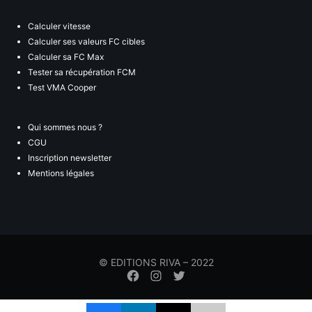
Calculer vitesse
Calculer ses valeurs FC cibles
Calculer sa FC Max
Tester sa récupération FCM
Test VMA Cooper
Qui sommes nous ?
CGU
Inscription newsletter
Mentions légales
© EDITIONS RIVA – 2022
Élément
Élément
Élément
de
de
de
menu
menu
menu