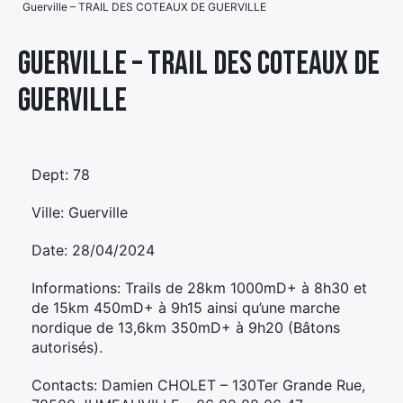
Guerville – TRAIL DES COTEAUX DE GUERVILLE
Élément
Élément
Élément
de
Guerville – TRAIL DES COTEAUX DE
de
de
menu
GUERVILLE
menu
menu
Dept: 78
Ville: Guerville
Date: 28/04/2024
Informations: Trails de 28km 1000mD+ à 8h30 et
de 15km 450mD+ à 9h15 ainsi qu’une marche
nordique de 13,6km 350mD+ à 9h20 (Bâtons
autorisés).
Contacts: Damien CHOLET – 130Ter Grande Rue,