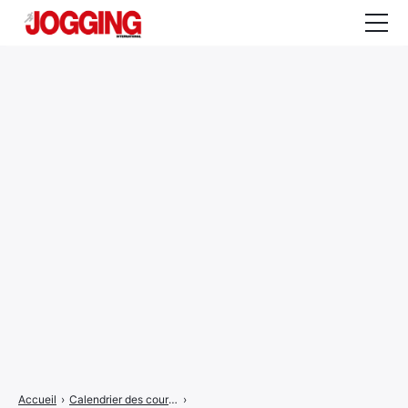
Actualités
Tests et calculateurs
Rencontres
Courses
Equipement
Entraînement
Santé
CALENDRIER
COURSES
2026
Accueil
›
Calendrier des courses
›