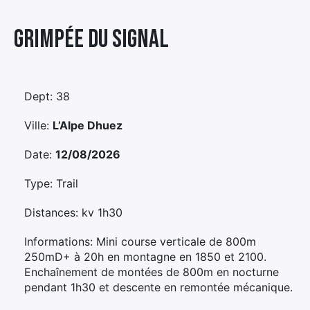
Élément
Grimpée Du Signal
Élément
Élément
de
de
de
menu
menu
menu
Dept: 38
Ville:
L’Alpe Dhuez
Date:
12/08/2026
Type: Trail
Distances: kv 1h30
Informations: Mini course verticale de 800m
250mD+ à 20h en montagne en 1850 et 2100.
Enchaînement de montées de 800m en nocturne
pendant 1h30 et descente en remontée mécanique.