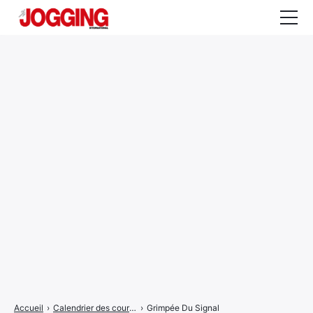
Actualités
Tests et calculateurs
Rencontres
Courses
Equipement
Entraînement
Santé
CALENDRIER
COURSES
2026
Accueil
›
Calendrier des courses
›
Grimpée Du Signal