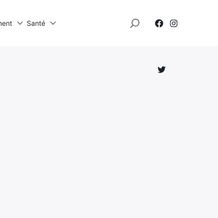
×
ment
Santé
Élément
Élément
de
de
menu
menu
Élément
de
menu