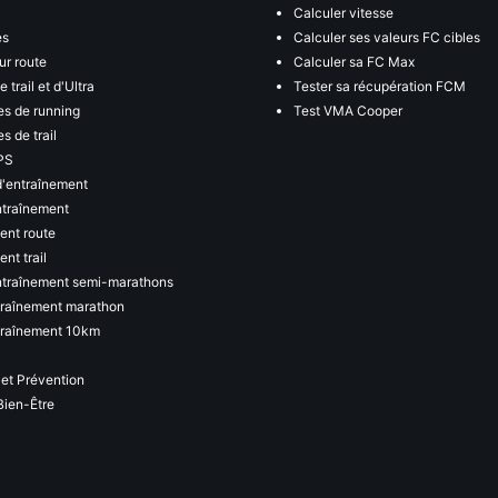
Calculer vitesse
es
Calculer ses valeurs FC cibles
ur route
Calculer sa FC Max
 trail et d'Ultra
Tester sa récupération FCM
s de running
Test VMA Cooper
s de trail
PS
d'entraînement
ntraînement
ent route
nt trail
ntraînement semi-marathons
traînement marathon
traînement 10km
 et Prévention
Bien-Être