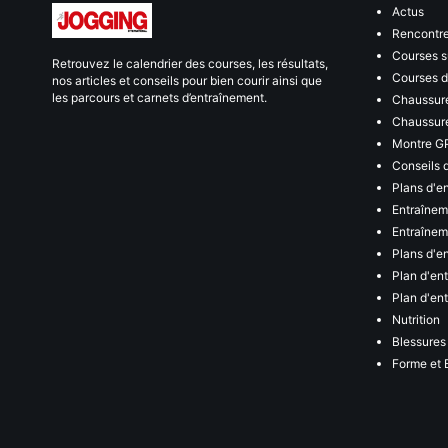
Actus
Rencontr
Courses s
Retrouvez le calendrier des courses, les résultats,
Courses de
nos articles et conseils pour bien courir ainsi que
les parcours et carnets d’entraînement.
Chaussure
Chaussure
Montre G
Conseils 
Plans d'e
Entraînem
Entraîneme
Plans d'e
Plan d'en
Plan d'en
Nutrition
Blessures
Forme et 