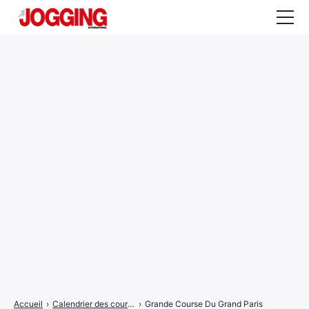
Actualités
Tests et calculateurs
Rencontres
Courses
Equipement
Entraînement
Santé
CALENDRIER
COURSES
2026
Accueil
›
Calendrier des courses
›
Grande Course Du Grand Paris