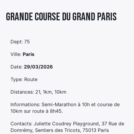
Élément
Grande Course Du Grand Paris
Élément
Élément
de
de
de
menu
menu
menu
Dept: 75
Ville:
Paris
Date:
29/03/2026
Type: Route
Distances: 21, 1km, 10km
Informations: Semi-Marathon à 10h et course de
10km sur route à 8h45.
Contacts: Juliette Coudrey Playground, 37 Rue de
Domrémy, Sentiers des Tricots, 75013 Paris