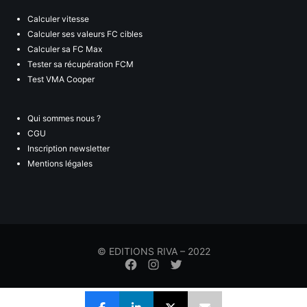
Calculer vitesse
Calculer ses valeurs FC cibles
Calculer sa FC Max
Tester sa récupération FCM
Test VMA Cooper
Qui sommes nous ?
CGU
Inscription newsletter
Mentions légales
© EDITIONS RIVA – 2022
Élément
Élément
Élément
de
de
de
menu
menu
menu