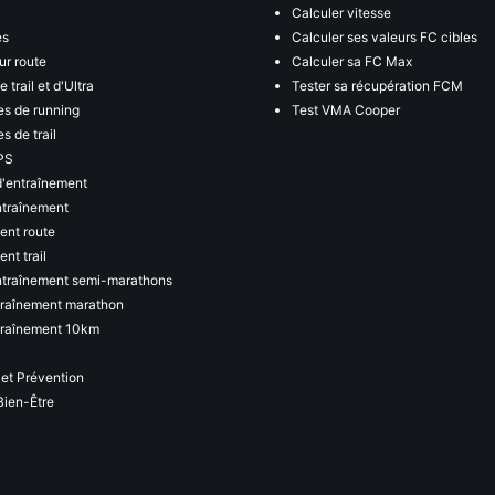
Calculer vitesse
es
Calculer ses valeurs FC cibles
ur route
Calculer sa FC Max
 trail et d'Ultra
Tester sa récupération FCM
s de running
Test VMA Cooper
s de trail
PS
d'entraînement
ntraînement
ent route
nt trail
ntraînement semi-marathons
traînement marathon
traînement 10km
 et Prévention
Bien-Être