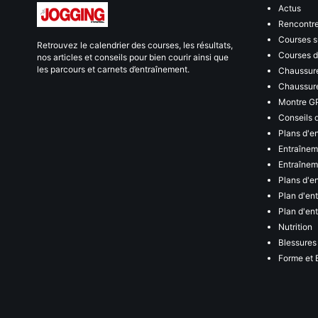
Actus
Rencontr
Courses s
Retrouvez le calendrier des courses, les résultats,
Courses de
nos articles et conseils pour bien courir ainsi que
les parcours et carnets d’entraînement.
Chaussure
Chaussure
Montre G
Conseils 
Plans d'e
Entraînem
Entraîneme
Plans d'e
Plan d'en
Plan d'en
Nutrition
Blessures
Forme et 