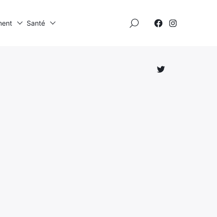
×
ment
Santé
Élément
Élément
de
de
menu
menu
Élément
de
menu