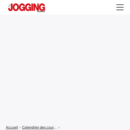
Actualités
Tests et calculateurs
Rencontres
Courses
Equipement
Entraînement
Santé
CALENDRIER
COURSES
2026
Accueil
›
Calendrier des courses
›