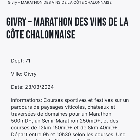
Givry – MARATHON DES VINS DE LA CÔTE CHALONNAISE
Élément
Élément
Élément
de
Givry – MARATHON DES VINS DE LA
de
de
menu
CÔTE CHALONNAISE
menu
menu
Dept: 71
Ville: Givry
Date: 23/03/2024
Informations: Courses sportives et festives sur un
parcours de paysages viticoles, châteaux et
traversées de domaines pour un Marathon
500mD+, un Semi-Marathon 250mD+, et des
courses de 12km 150mD+ et de 8km 40mD+.
Départ entre 9h et 10h30 selon les courses. Une