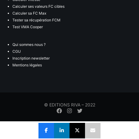
Calculer ses valeurs FC cibles
Calculer sa FC Max
Tester sa récupération FCM
Test VMA Cooper
Qui sommes nous ?
CGU
Inscription newsletter
Mentions légales
© EDITIONS RIVA – 2022
Élément
Élément
Élément
de
de
de
menu
menu
menu