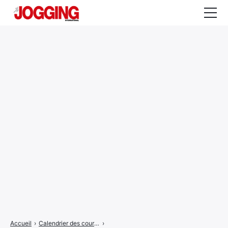
Actualités
Tests et calculateurs
Rencontres
Courses
Equipement
Entraînement
Santé
CALENDRIER
COURSES
2026
Accueil
›
Calendrier des courses
›