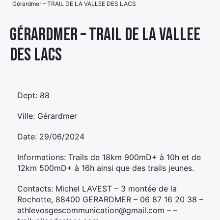
Gérardmer – TRAIL DE LA VALLEE DES LACS
Élément
Élément
Élément
de
Gérardmer – TRAIL DE LA VALLEE
de
de
menu
DES LACS
menu
menu
Dept: 88
Ville: Gérardmer
Date: 29/06/2024
Informations: Trails de 18km 900mD+ à 10h et de
12km 500mD+ à 16h ainsi que des trails jeunes.
Contacts: Michel LAVEST – 3 montée de la
Rochotte, 88400 GERARDMER – 06 87 16 20 38 –
athlevosgescommunication@gmail.com – –