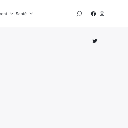
×
ment
Santé
Élément
Élément
de
de
menu
menu
Élément
de
menu