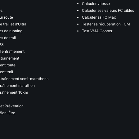
Calculer vitesse
es
Calculer ses valeurs FC cibles
ur route
Calculer sa FC Max
 trail et d'Ultra
Tester sa récupération FCM
s de running
Test VMA Cooper
s de trail
PS
d'entraînement
ntraînement
ent route
nt trail
ntraînement semi-marathons
traînement marathon
traînement 10km
 et Prévention
Bien-Être