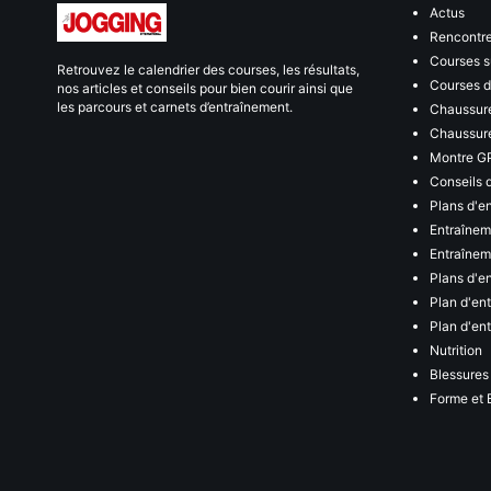
Actus
Rencontr
Courses s
Retrouvez le calendrier des courses, les résultats,
Courses de
nos articles et conseils pour bien courir ainsi que
les parcours et carnets d’entraînement.
Chaussure
Chaussure
Montre G
Conseils 
Plans d'e
Entraînem
Entraîneme
Plans d'e
Plan d'en
Plan d'en
Nutrition
Blessures
Forme et 