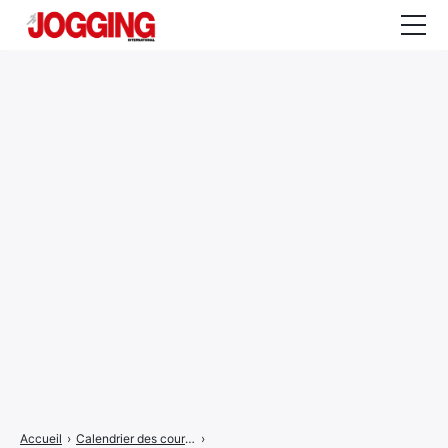
Actualités
Tests et calculateurs
Rencontres
Courses
Equipement
Entraînement
Santé
CALENDRIER
COURSES
2026
Accueil
›
Calendrier des courses
›