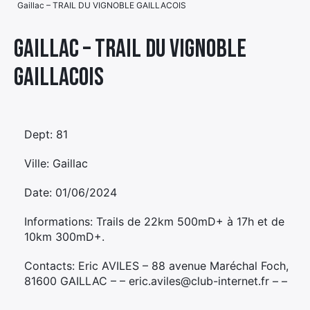
Gaillac – TRAIL DU VIGNOBLE GAILLACOIS
Élément
Élément
Élément
de
Gaillac – TRAIL DU VIGNOBLE
de
de
menu
GAILLACOIS
menu
menu
Dept: 81
Ville: Gaillac
Date: 01/06/2024
Informations: Trails de 22km 500mD+ à 17h et de
10km 300mD+.
Contacts: Eric AVILES – 88 avenue Maréchal Foch,
81600 GAILLAC – – eric.aviles@club-internet.fr – –