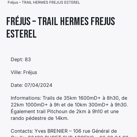
Fréjus – TRAIL HERMES FREJUS ESTEREL
Élément
Élément
Élément
de
Fréjus – TRAIL HERMES FREJUS
de
de
menu
ESTEREL
menu
menu
Dept: 83
Ville: Fréjus
Date: 07/04/2024
Informations: Trails de 35km 1600mD+ à 8h30, de
22km 1000mD+ à 9h et de 10km 300mD+ à 9h30.
Également trail Pitchoun de 2km à 9h10 et une
rando pédestre de 14km.
Contacts: Yves BRENIER – 106 rue Général de