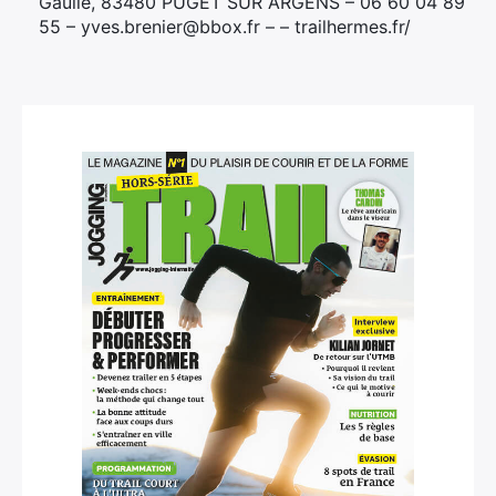
Gaulle, 83480 PUGET SUR ARGENS – 06 60 04 89
55 – yves.brenier@bbox.fr – – trailhermes.fr/