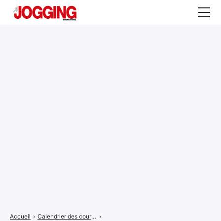
Actualités
Tests et calculateurs
Rencontres
Courses
Equipement
Entraînement
Santé
CALENDRIER
COURSES
2026
Accueil
›
Calendrier des courses
›