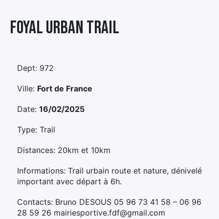
Élément
Foyal Urban Trail
Élément
Élément
de
de
de
menu
menu
menu
Dept: 972
Ville:
Fort de France
Date:
16/02/2025
Type: Trail
Distances: 20km et 10km
Informations: Trail urbain route et nature, dénivelé
important avec départ à 6h.
Contacts: Bruno DESOUS 05 96 73 41 58 – 06 96
28 59 26 mairiesportive.fdf@gmail.com