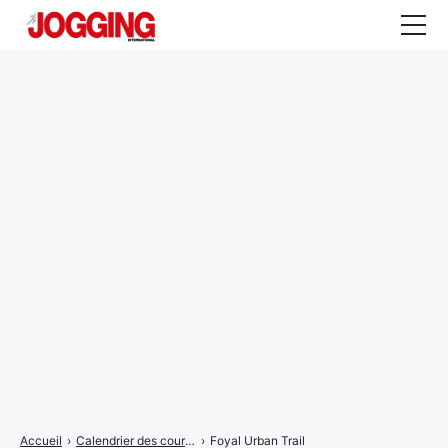
Actualités
Tests et calculateurs
Rencontres
Courses
Equipement
Entraînement
Santé
CALENDRIER
COURSES
2026
Accueil
›
Calendrier des courses
›
Foyal Urban Trail