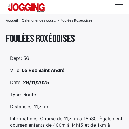
Accueil
›
Calendrier des courses
›
Foulèes Roxédoises
Actualités
Tests et calculateurs
Foulèes Roxédoises
Rencontres
Courses
Dept: 56
Ville:
Le Roc Saint André
Equipement
Date:
29/11/2025
Entraînement
Type: Route
Santé
Distances: 11,7km
CALENDRIER
COURSES
2026
Informations: Course de 11,7km à 15h30. Également
courses enfants de 400m à 14h15 et de 1km à