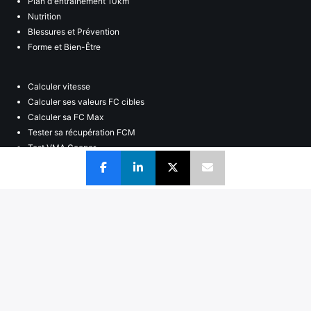
Plan d'entraînement 10km
Nutrition
Blessures et Prévention
Forme et Bien-Être
Calculer vitesse
Calculer ses valeurs FC cibles
Calculer sa FC Max
Tester sa récupération FCM
Test VMA Cooper
Qui sommes nous ?
CGU
Inscription newsletter
Mentions légales