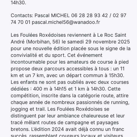
14h30.
Élément
Contacts: Pascal MICHEL 06 28 28 93 42 / 02 97
Élément
Élément
de
74 70 01 pascal.michel56@wanadoo.fr
de
de
menu
menu
menu
Les Foulées Roxédoises reviennent à Le Roc Saint
André (Morbihan, 56) le samedi 29 novembre 2025
pour une nouvelle édition placée sous le signe de la
convivialité et du sport. Cet événement
incontournable pour les amateurs de course à pied
propose deux parcours accessibles à tous : un 11
km et un 7 km, avec un départ commun à 15h30.
Les enfants ne sont pas oubliés avec deux courses
dédiées : 400 m à 14h15 et 1 km à 14h30. Cette
compétition, inscrite dans la catégorie route, attire
chaque année de nombreux passionnés de running,
jogging et trail. Les Foulées Roxédoises se
distinguent par leur ambiance chaleureuse et leur
tracé mêlant routes de campagne et paysages
bretons. L’édition 2024 avait déjà connu un franc
succès, rassemblant coureurs locaux et visiteurs