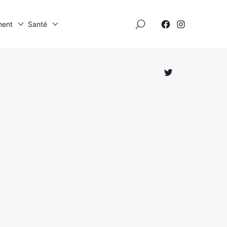
×
ment
Santé
Élément
Élément
de
de
menu
menu
Élément
de
menu