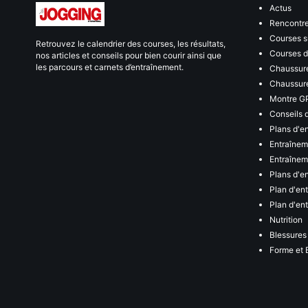
Actus
Rencontr
Courses s
Retrouvez le calendrier des courses, les résultats,
Courses de
nos articles et conseils pour bien courir ainsi que
les parcours et carnets d’entraînement.
Chaussure
Chaussure
Montre G
Conseils 
Plans d'e
Entraînem
Entraîneme
Plans d'e
Plan d'en
Plan d'en
Nutrition
Blessures
Forme et 