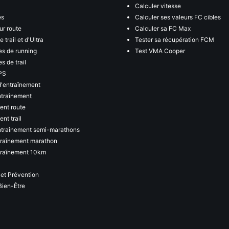
Calculer vitesse
es
Calculer ses valeurs FC cibles
ur route
Calculer sa FC Max
 trail et d'Ultra
Tester sa récupération FCM
s de running
Test VMA Cooper
s de trail
PS
d'entraînement
ntraînement
ent route
nt trail
ntraînement semi-marathons
traînement marathon
traînement 10km
 et Prévention
Bien-Être