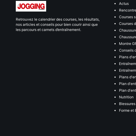
Actus
Rencontr
Courses s
Retrouvez le calendrier des courses, les résultats,
Courses de
nos articles et conseils pour bien courir ainsi que
les parcours et carnets d’entraînement.
Chaussure
Chaussure
Montre G
Conseils 
Plans d'e
Entraînem
Entraîneme
Plans d'e
Plan d'en
Plan d'en
Nutrition
Blessures
Forme et 