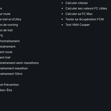
Calculer vitesse
es
Calculer ses valeurs FC cibles
ur route
Calculer sa FC Max
 trail et d'Ultra
Tester sa récupération FCM
s de running
Test VMA Cooper
s de trail
PS
d'entraînement
ntraînement
ent route
nt trail
ntraînement semi-marathons
traînement marathon
traînement 10km
 et Prévention
Bien-Être