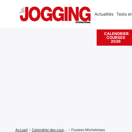
Actualités
Tests et
CALENDRIER
COURSES
Rechercher
2026
:
Accueil
›
Calendrier des courses
›
Foulees Micheloises