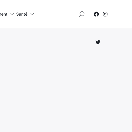
×
ment
Santé
Élément
Élément
de
de
menu
menu
Élément
de
menu