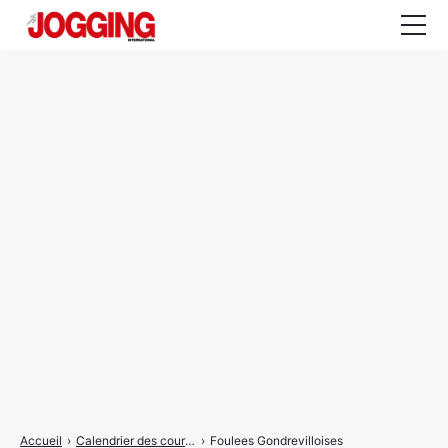
Actualités
Tests et calculateurs
Rencontres
Courses
Equipement
Entraînement
Santé
CALENDRIER
COURSES
2026
Accueil
›
Calendrier des courses
›
Foulees Gondrevilloises