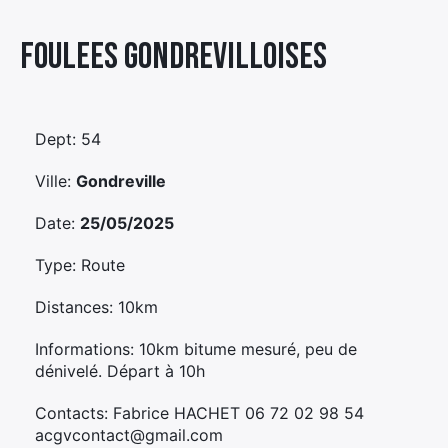
Élément
Foulees Gondrevilloises
Élément
Élément
de
de
de
menu
menu
menu
Dept: 54
Ville:
Gondreville
Date:
25/05/2025
Type: Route
Distances: 10km
Informations: 10km bitume mesuré, peu de
dénivelé. Départ à 10h
Contacts: Fabrice HACHET 06 72 02 98 54
acgvcontact@gmail.com