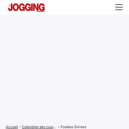
Actualités
Tests et calculateurs
Rencontres
Courses
Equipement
Entraînement
Santé
CALENDRIER
COURSES
2026
Accueil
›
Calendrier des courses
›
Foulées Givrees