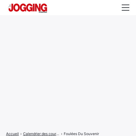
Actualités
Tests et calculateurs
Rencontres
Courses
Equipement
Entraînement
Santé
CALENDRIER
COURSES
2026
Accueil
›
Calendrier des courses
›
Foulées Du Souvenir