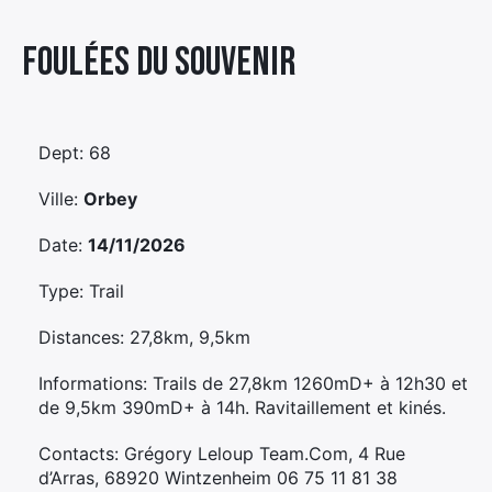
Élément
Foulées Du Souvenir
Élément
Élément
de
de
de
menu
menu
menu
Dept: 68
Ville:
Orbey
Date:
14/11/2026
Type: Trail
Distances: 27,8km, 9,5km
Informations: Trails de 27,8km 1260mD+ à 12h30 et
de 9,5km 390mD+ à 14h. Ravitaillement et kinés.
Contacts: Grégory Leloup Team.Com, 4 Rue
d’Arras, 68920 Wintzenheim 06 75 11 81 38