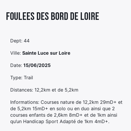
Élément
Foulees Des Bord De Loire
Élément
Élément
de
de
de
menu
menu
menu
Dept: 44
Ville:
Sainte Luce sur Loire
Date:
15/06/2025
Type: Trail
Distances: 12,2km et de 5,2km
Informations: Courses nature de 12,2km 29mD+ et
de 5,2km 15mD+ en solo ou en duo ainsi que 2
courses enfants de 2,6km 8mD+ et de 1km ainsi
qu’un Handicap Sport Adapté de 1km 4mD+.