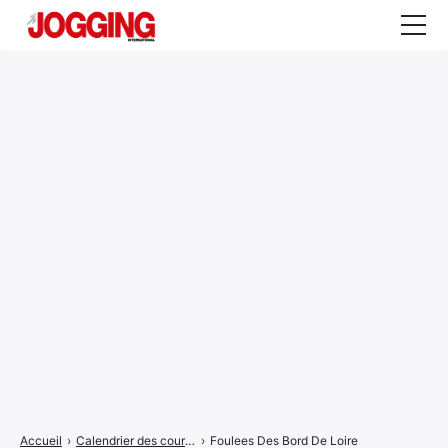
Actualités
Tests et calculateurs
Rencontres
Courses
Equipement
Entraînement
Santé
CALENDRIER
COURSES
2026
Accueil
›
Calendrier des courses
›
Foulees Des Bord De Loire