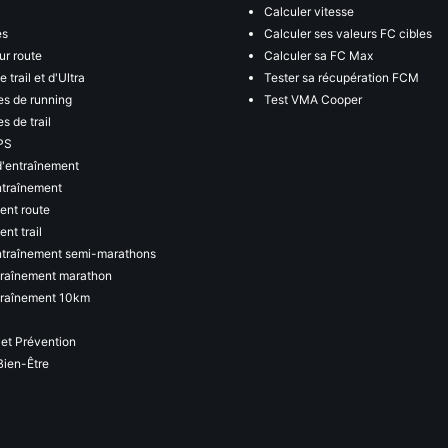
Calculer vitesse
es
Calculer ses valeurs FC cibles
ur route
Calculer sa FC Max
 trail et d'Ultra
Tester sa récupération FCM
s de running
Test VMA Cooper
s de trail
PS
d'entraînement
ntraînement
ent route
nt trail
ntraînement semi-marathons
traînement marathon
traînement 10km
 et Prévention
Bien-Être