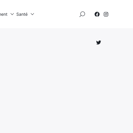
×
ment
Santé
Élément
Élément
de
de
menu
menu
Élément
de
menu