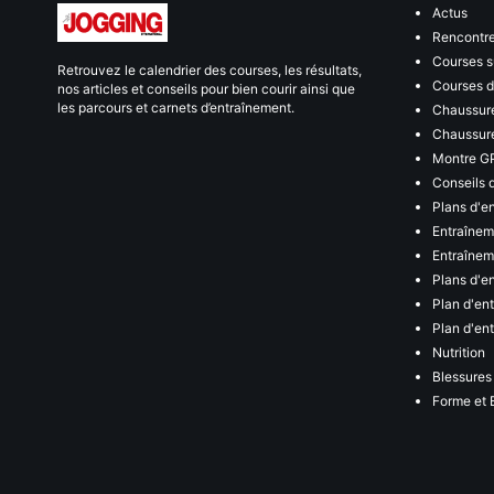
Actus
Rencontr
Courses s
Retrouvez le calendrier des courses, les résultats,
Courses de
nos articles et conseils pour bien courir ainsi que
les parcours et carnets d’entraînement.
Chaussure
Chaussure
Montre G
Conseils 
Plans d'e
Entraînem
Entraîneme
Plans d'e
Plan d'en
Plan d'en
Nutrition
Blessures
Forme et 