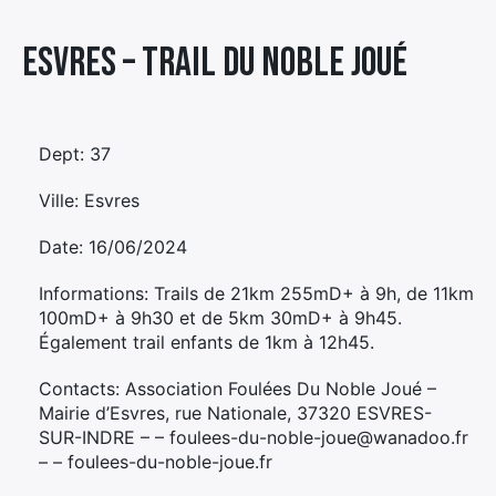
Élément
Esvres – TRAIL DU NOBLE JOUÉ
Élément
Élément
de
de
de
menu
menu
menu
Dept: 37
Ville: Esvres
Date: 16/06/2024
Informations: Trails de 21km 255mD+ à 9h, de 11km
100mD+ à 9h30 et de 5km 30mD+ à 9h45.
Également trail enfants de 1km à 12h45.
Contacts: Association Foulées Du Noble Joué –
Mairie d’Esvres, rue Nationale, 37320 ESVRES-
SUR-INDRE – – foulees-du-noble-joue@wanadoo.fr
– – foulees-du-noble-joue.fr