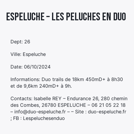
Élément
Espeluche – LES PELUCHES EN DUO
Élément
Élément
de
de
de
menu
menu
menu
Dept: 26
Ville: Espeluche
Date: 06/10/2024
Informations: Duo trails de 18km 450mD+ à 8h30
et de 9,6km 240mD+ à 9h.
Contacts: Isabelle REY – Endurance 26, 280 chemin
des Combes, 26780 ESPELUCHE – 06 21 05 22 18
– info@duo-espeluche.fr – – Site : duo-espeluche.fr
; FB : Lespeluchesenduo