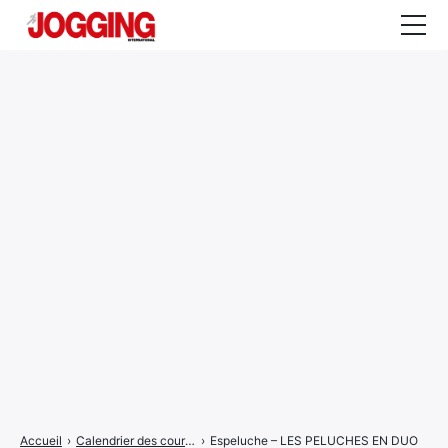
Actualités
Tests et calculateurs
Rencontres
Courses
Equipement
Entraînement
Santé
CALENDRIER
COURSES
2026
Accueil
›
Calendrier des courses
›
Espeluche – LES PELUCHES EN DUO