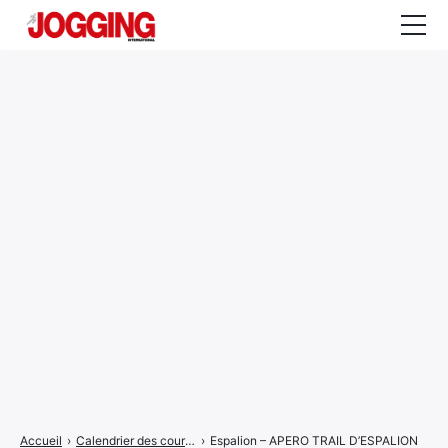
Actualités
Tests et calculateurs
Rencontres
Courses
Equipement
Entraînement
Santé
CALENDRIER
COURSES
2026
Accueil
›
Calendrier des courses
›
Espalion – APERO TRAIL D’ESPALION