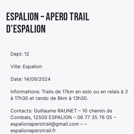
Élément
Espalion – APERO TRAIL
Élément
Élément
de
de
de
menu
D’ESPALION
menu
menu
Dept: 12
Ville: Espalion
Date: 14/09/2024
Informations: Trails de 17km en solo ou en relais à 2
à 17h30 et rando de 8km à 13h30.
Contacts: Guillaume RAUNET – 10 chemin de
Combals, 12500 ESPALION – 06 77 35 76 05 –
espalionaperotrail@gmail.com – –
espalionaperotrail.fr