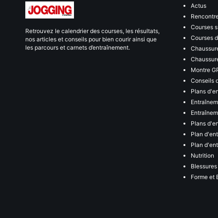
Actus
Rencontr
Courses s
Retrouvez le calendrier des courses, les résultats,
Courses de
nos articles et conseils pour bien courir ainsi que
les parcours et carnets d’entraînement.
Chaussure
Chaussure
Montre G
Conseils 
Plans d'e
Entraînem
Entraîneme
Plans d'e
Plan d'en
Plan d'en
Nutrition
Blessures
Forme et 