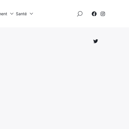
×
ment
Santé
Élément
Élément
de
de
menu
menu
Élément
de
menu