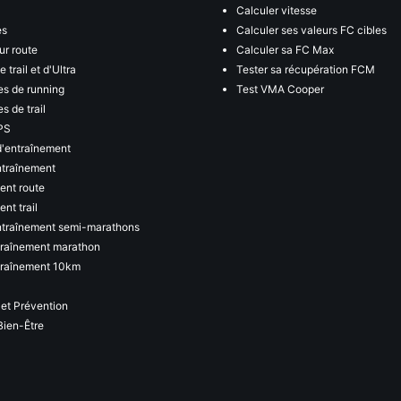
Calculer vitesse
es
Calculer ses valeurs FC cibles
ur route
Calculer sa FC Max
 trail et d'Ultra
Tester sa récupération FCM
s de running
Test VMA Cooper
s de trail
PS
d'entraînement
ntraînement
ent route
nt trail
ntraînement semi-marathons
traînement marathon
traînement 10km
 et Prévention
Bien-Être