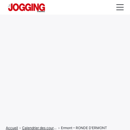
Actualités
Tests et calculateurs
Rencontres
Courses
Equipement
Entraînement
Santé
CALENDRIER
COURSES
2026
Accueil
›
Calendrier des courses
›
Ermont – RONDE D’ERMONT