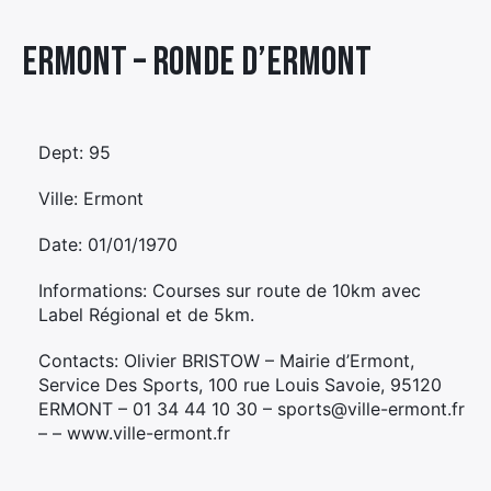
Élément
Ermont – RONDE D’ERMONT
Élément
Élément
de
de
de
menu
menu
menu
Dept: 95
Ville: Ermont
Date: 01/01/1970
Informations: Courses sur route de 10km avec
Label Régional et de 5km.
Contacts: Olivier BRISTOW – Mairie d’Ermont,
Service Des Sports, 100 rue Louis Savoie, 95120
ERMONT – 01 34 44 10 30 – sports@ville-ermont.fr
– – www.ville-ermont.fr