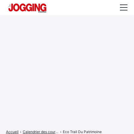
Actualités
Tests et calculateurs
Rencontres
Courses
Equipement
Entraînement
Santé
CALENDRIER
COURSES
2026
Accueil
›
Calendrier des courses
›
Eco Trail Du Patrimoine