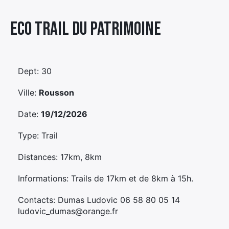
Élément
Eco Trail Du Patrimoine
Élément
Élément
de
de
de
menu
menu
menu
Dept: 30
Ville:
Rousson
Date:
19/12/2026
Type: Trail
Distances: 17km, 8km
Informations: Trails de 17km et de 8km à 15h.
Contacts: Dumas Ludovic 06 58 80 05 14
ludovic_dumas@orange.fr