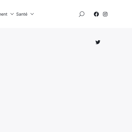
×
ment
Santé
Élément
Élément
de
de
menu
menu
Élément
de
menu