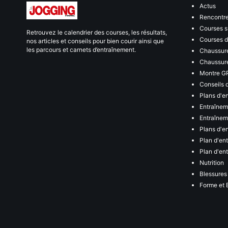
Actus
Rencontr
Courses s
Retrouvez le calendrier des courses, les résultats,
Courses de
nos articles et conseils pour bien courir ainsi que
les parcours et carnets d’entraînement.
Chaussure
Chaussure
Montre G
Conseils 
Plans d'e
Entraînem
Entraîneme
Plans d'e
Plan d'en
Plan d'en
Nutrition
Blessures
Forme et 