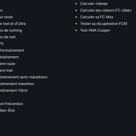
Calculer vitesse
es
Calculer ses valeurs FC cibles
ur route
Calculer sa FC Max
 trail et d'Ultra
Tester sa récupération FCM
s de running
Test VMA Cooper
s de trail
PS
d'entraînement
ntraînement
ent route
nt trail
ntraînement semi-marathons
traînement marathon
traînement 10km
 et Prévention
Bien-Être