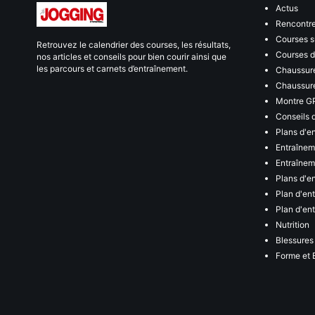
Actus
Rencontr
Courses s
Retrouvez le calendrier des courses, les résultats,
Courses de
nos articles et conseils pour bien courir ainsi que
les parcours et carnets d’entraînement.
Chaussure
Chaussure
Montre G
Conseils 
Plans d'e
Entraînem
Entraîneme
Plans d'e
Plan d'en
Plan d'en
Nutrition
Blessures
Forme et 