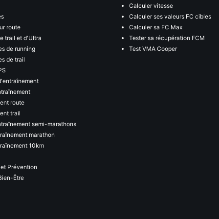
Calculer vitesse
es
Calculer ses valeurs FC cibles
ur route
Calculer sa FC Max
 trail et d'Ultra
Tester sa récupération FCM
s de running
Test VMA Cooper
s de trail
PS
d'entraînement
ntraînement
ent route
nt trail
ntraînement semi-marathons
traînement marathon
traînement 10km
 et Prévention
Bien-Être