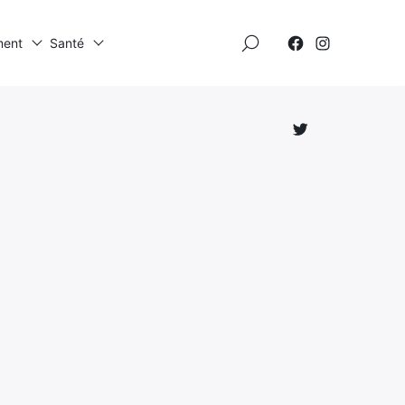
×
ment
Santé
Élément
Élément
de
de
menu
menu
Élément
de
menu