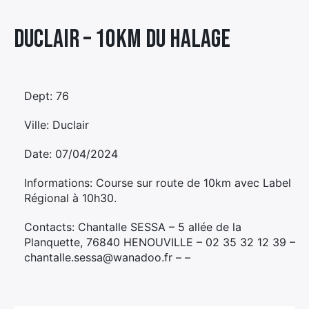
Élément
Duclair – 10KM DU HALAGE
Élément
Élément
de
de
de
menu
menu
menu
Dept: 76
Ville: Duclair
Date: 07/04/2024
Informations: Course sur route de 10km avec Label
Régional à 10h30.
Contacts: Chantalle SESSA – 5 allée de la
Planquette, 76840 HENOUVILLE – 02 35 32 12 39 –
chantalle.sessa@wanadoo.fr – –