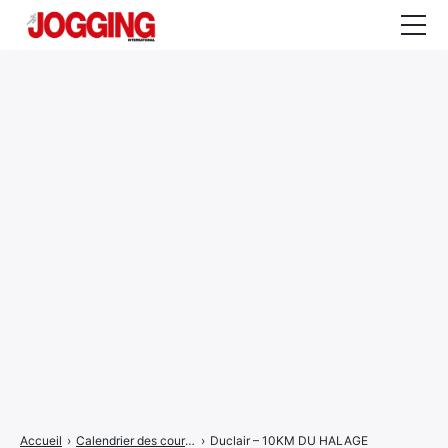
Actualités
Tests et calculateurs
Rencontres
Courses
Equipement
Entraînement
Santé
CALENDRIER
COURSES
2026
Accueil
›
Calendrier des courses
›
Duclair – 10KM DU HALAGE