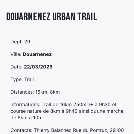
Élément
Douarnenez Urban Trail
Élément
Élément
de
de
de
menu
menu
menu
Dept: 29
Ville:
Douarnenez
Date:
22/03/2026
Type: Trail
Distances: 16km, 8km
Informations: Trail de 16km 250mD+ à 9h30 et
course nature de 8km à 9h45 ainsi qu’une marche
de 8km à 10h.
Contacts: Thierry Balannec Rue du Portruz, 29100