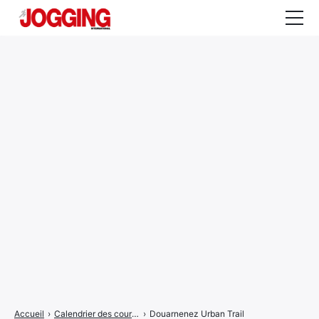
Actualités
Tests et calculateurs
Rencontres
Courses
Equipement
Entraînement
Santé
CALENDRIER
COURSES
2026
Accueil
›
Calendrier des courses
›
Douarnenez Urban Trail