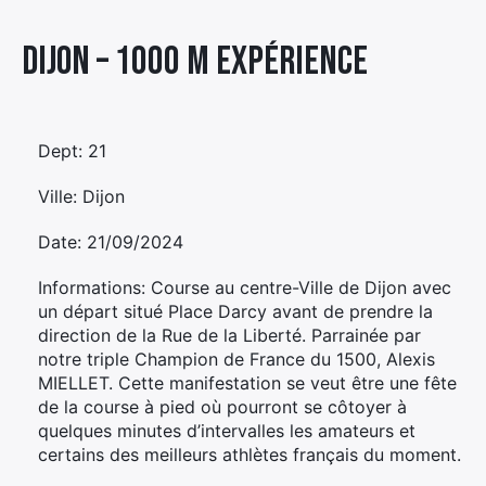
Élément
Dijon – 1000 M EXPÉRIENCE
Élément
Élément
de
de
de
menu
menu
menu
Dept: 21
Ville: Dijon
Date: 21/09/2024
Informations: Course au centre-Ville de Dijon avec
un départ situé Place Darcy avant de prendre la
direction de la Rue de la Liberté. Parrainée par
notre triple Champion de France du 1500, Alexis
MIELLET. Cette manifestation se veut être une fête
de la course à pied où pourront se côtoyer à
quelques minutes d’intervalles les amateurs et
certains des meilleurs athlètes français du moment.