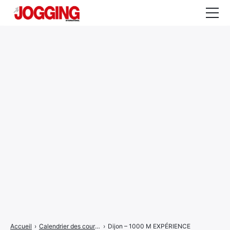
Actualités
Tests et calculateurs
Rencontres
Courses
Equipement
Entraînement
Santé
CALENDRIER
COURSES
2026
Accueil
›
Calendrier des courses
›
Dijon – 1000 M EXPÉRIENCE