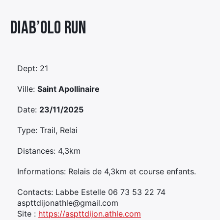
Élément
Diab’olo Run
Élément
Élément
de
de
de
menu
menu
menu
Dept: 21
Ville:
Saint Apollinaire
Date:
23/11/2025
Type: Trail, Relai
Distances: 4,3km
Informations: Relais de 4,3km et course enfants.
Contacts: Labbe Estelle 06 73 53 22 74
aspttdijonathle@gmail.com
Site :
https://aspttdijon.athle.com