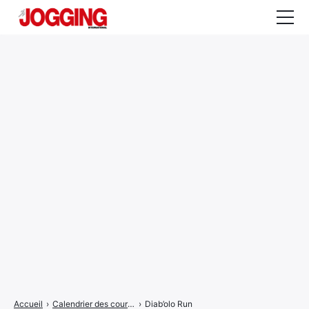
Actualités
Tests et calculateurs
Rencontres
Courses
Equipement
Entraînement
Santé
CALENDRIER
COURSES
2026
Accueil
›
Calendrier des courses
›
Diab’olo Run