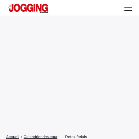
Actualités
Tests et calculateurs
Rencontres
Courses
Equipement
Entraînement
Santé
CALENDRIER
COURSES
2026
Accueil
›
Calendrier des courses
›
Detox Relais