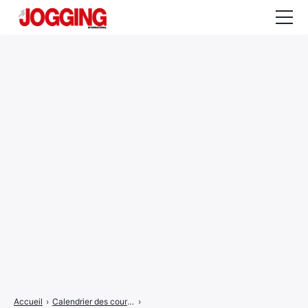
Actualités
Tests et calculateurs
Rencontres
Courses
Equipement
Entraînement
Santé
CALENDRIER
COURSES
2026
Accueil
›
Calendrier des courses
›