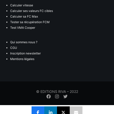
Calculer vitesse
Calculer ses valeurs FC cibles
Calculer sa FC Max
Tester sa récupération FCM
Test VMA Cooper
Qui sommes nous ?
CGU
Inscription newsletter
Mentions légales
© EDITIONS RIVA – 2022
Élément
Élément
Élément
de
de
de
menu
menu
menu