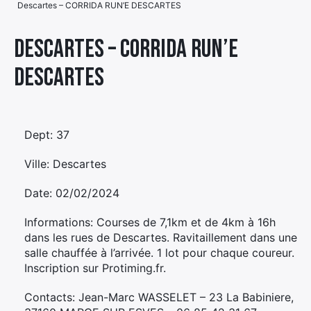
Descartes – CORRIDA RUN’E DESCARTES
Élément
Élément
Élément
de
Descartes – CORRIDA RUN’E
de
de
menu
DESCARTES
menu
menu
Dept: 37
Ville: Descartes
Date: 02/02/2024
Informations: Courses de 7,1km et de 4km à 16h
dans les rues de Descartes. Ravitaillement dans une
salle chauffée à l’arrivée. 1 lot pour chaque coureur.
Inscription sur Protiming.fr.
Contacts: Jean-Marc WASSELET – 23 La Babiniere,