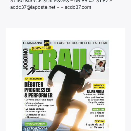
37160 MARCE SUR ESVES – 06 85 42 31 67 –
acdc37@laposte.net – – acdc37.com