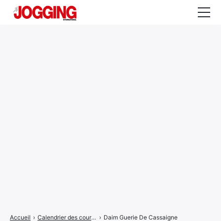
Actualités
Tests et calculateurs
Rencontres
Courses
Equipement
Entraînement
Santé
CALENDRIER
COURSES
2026
Accueil
›
Calendrier des courses
›
Daim Guerie De Cassaigne