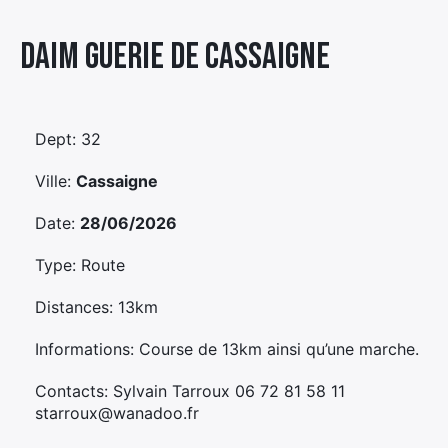
Élément
Daim Guerie De Cassaigne
Élément
Élément
de
de
de
menu
menu
menu
Dept: 32
Ville:
Cassaigne
Date:
28/06/2026
Type: Route
Distances: 13km
Informations: Course de 13km ainsi qu’une marche.
Contacts: Sylvain Tarroux 06 72 81 58 11
starroux@wanadoo.fr