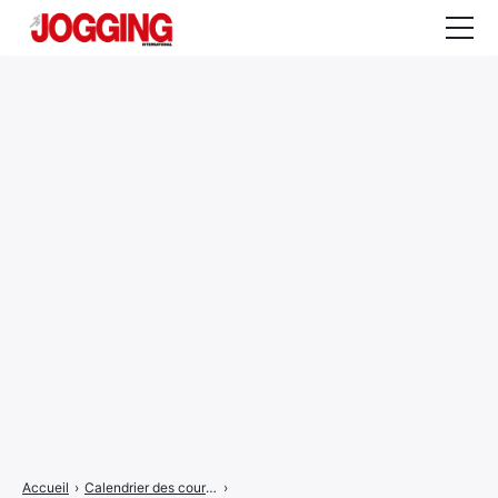
Actualités
Tests et calculateurs
Rencontres
Courses
Equipement
Entraînement
Santé
CALENDRIER
COURSES
2026
Accueil
›
Calendrier des courses
›