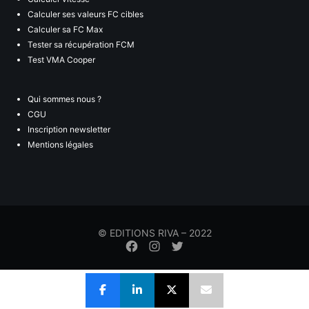
Calculer ses valeurs FC cibles
Calculer sa FC Max
Tester sa récupération FCM
Test VMA Cooper
Qui sommes nous ?
CGU
Inscription newsletter
Mentions légales
© EDITIONS RIVA – 2022
Élément
Élément
Élément
de
de
de
menu
menu
menu