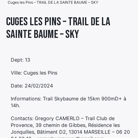
Cuges les Pins – TRAIL DE LA SAINTE BAUME – SKY
Élément
Élément
Élément
de
Cuges les Pins – TRAIL DE LA
de
de
menu
SAINTE BAUME – SKY
menu
menu
Dept: 13
Ville: Cuges les Pins
Date: 24/02/2024
Informations: Trail Skybaume de 15km 900mD+ à
14h.
Contacts: Gregory CAMERLO – Trail Club de
Provence, 39 chemin de Gibbes, Résidence les
Jonquilles, Bâtiment D2, 13014 MARSEILLE – 06 20