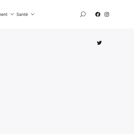
×
ment
Santé
Élément
Élément
de
de
menu
menu
Élément
de
menu