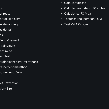
Calculer vitesse
es
Calculer ses valeurs FC cibles
ur route
Calculer sa FC Max
 trail et d'Ultra
Tester sa récupération FCM
s de running
Test VMA Cooper
s de trail
PS
d'entraînement
ntraînement
ent route
nt trail
ntraînement semi-marathons
traînement marathon
traînement 10km
 et Prévention
Bien-Être