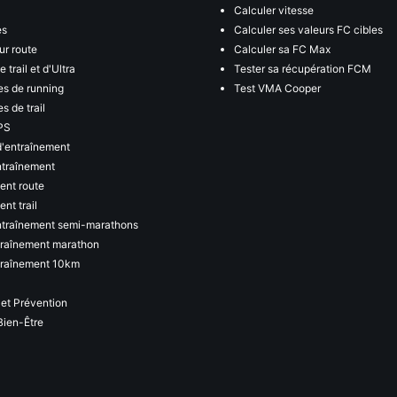
Calculer vitesse
es
Calculer ses valeurs FC cibles
ur route
Calculer sa FC Max
 trail et d'Ultra
Tester sa récupération FCM
s de running
Test VMA Cooper
s de trail
PS
d'entraînement
ntraînement
ent route
nt trail
ntraînement semi-marathons
traînement marathon
traînement 10km
 et Prévention
Bien-Être