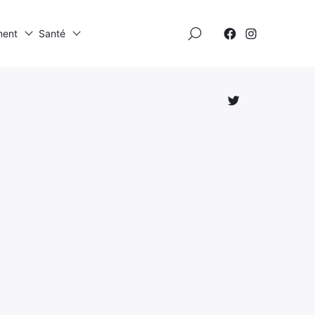
×
ment
Santé
Élément
Élément
de
de
menu
menu
Élément
de
menu