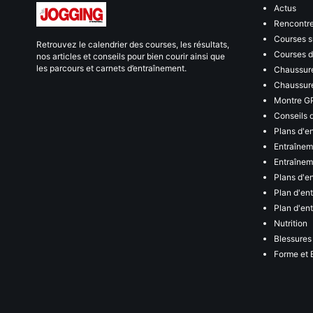
Actus
Rencontr
Courses s
Retrouvez le calendrier des courses, les résultats,
Courses de
nos articles et conseils pour bien courir ainsi que
les parcours et carnets d’entraînement.
Chaussure
Chaussure
Montre G
Conseils 
Plans d'e
Entraînem
Entraîneme
Plans d'e
Plan d'en
Plan d'en
Nutrition
Blessures
Forme et 