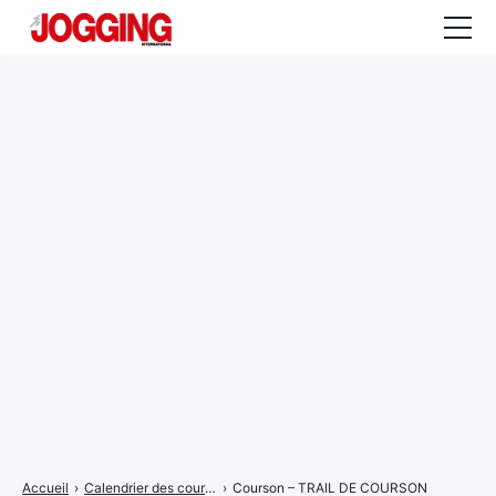
Actualités
Tests et calculateurs
Rencontres
Courses
Equipement
Entraînement
Santé
CALENDRIER
COURSES
2026
Accueil
›
Calendrier des courses
›
Courson – TRAIL DE COURSON