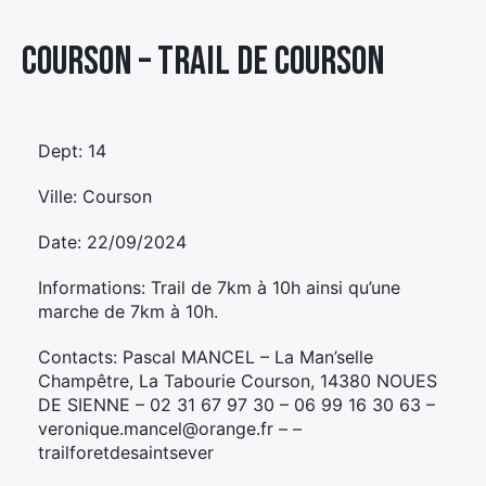
Élément
Courson – TRAIL DE COURSON
Élément
Élément
de
de
de
menu
menu
menu
Dept: 14
Ville: Courson
Date: 22/09/2024
Informations: Trail de 7km à 10h ainsi qu’une
marche de 7km à 10h.
Contacts: Pascal MANCEL – La Man’selle
Champêtre, La Tabourie Courson, 14380 NOUES
DE SIENNE – 02 31 67 97 30 – 06 99 16 30 63 –
veronique.mancel@orange.fr – –
trailforetdesaintsever