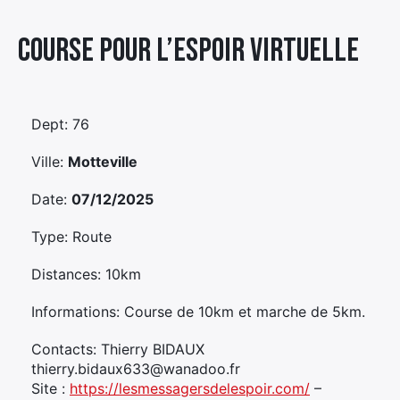
Élément
Course Pour L’espoir Virtuelle
Élément
Élément
de
de
de
menu
menu
menu
Dept: 76
Ville:
Motteville
Date:
07/12/2025
Type: Route
Distances: 10km
Informations: Course de 10km et marche de 5km.
Contacts: Thierry BIDAUX
thierry.bidaux633@wanadoo.fr
Site :
https://lesmessagersdelespoir.com/
–