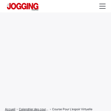
Actualités
Tests et calculateurs
Rencontres
Courses
Equipement
Entraînement
Santé
CALENDRIER
COURSES
2026
Accueil
›
Calendrier des courses
›
Course Pour L’espoir Virtuelle