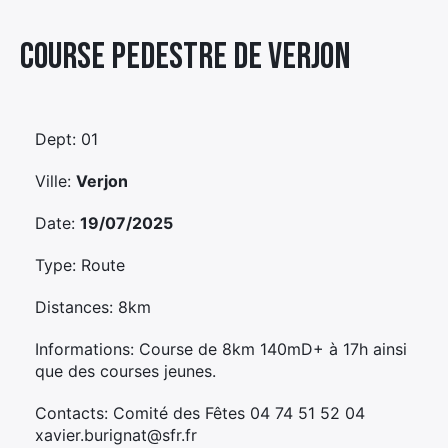
Élément
Course Pedestre De Verjon
Élément
Élément
de
de
de
menu
menu
menu
Dept: 01
Ville:
Verjon
Date:
19/07/2025
Type: Route
Distances: 8km
Informations: Course de 8km 140mD+ à 17h ainsi
que des courses jeunes.
Contacts: Comité des Fêtes 04 74 51 52 04
xavier.burignat@sfr.fr