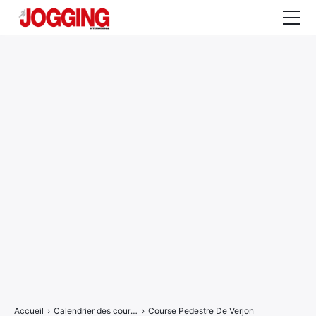
Actualités
Tests et calculateurs
Rencontres
Courses
Equipement
Entraînement
Santé
CALENDRIER
COURSES
2026
Accueil
›
Calendrier des courses
›
Course Pedestre De Verjon